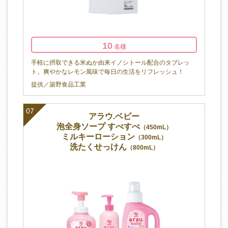
10
名様
手軽に摂取できる米ぬか由来イノシトール配合のタブレッ
ト。爽やかなレモン風味で毎日の生活をリフレッシュ！
提供／築野食品工業
07
アラウ.ベビー
泡全身ソープ すべすべ
（450mL）
ミルキーローション
（300mL）
洗たくせっけん
（800mL）