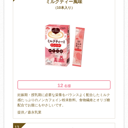
ミルクティー風味
（10本入り）
12
名様
妊娠期・授乳期に必要な栄養をバランスよく配合したミルク
感たっぷりのノンカフェイン粉末飲料。食物繊維とオリゴ糖
配合でお腹にもやさしいです。
提供／森永乳業
13