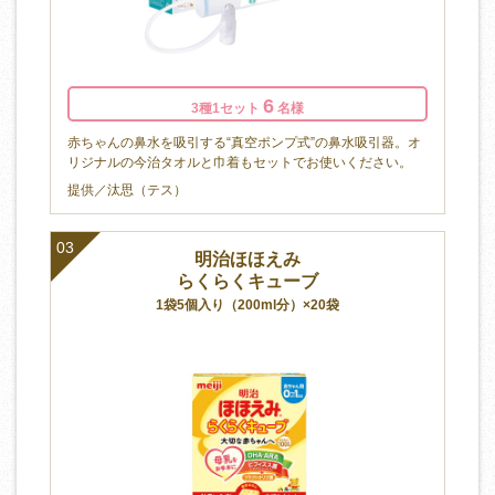
6
3種1セット
名様
赤ちゃんの鼻水を吸引する“真空ポンプ式”の鼻水吸引器。オ
リジナルの今治タオルと巾着もセットでお使いください。
提供／汰思（テス）
03
明治ほほえみ
らくらくキューブ
1袋5個入り（200ml分）×20袋