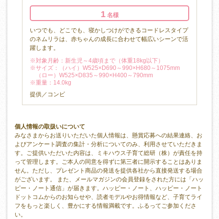
1
名様
いつでも、どこでも、寝かしつけができるコードレスタイプ
のネムリラは、赤ちゃんの成長に合わせて幅広いシーンで活
躍します。
※対象月齢：新生児～4歳頃まで（体重18kg以下）
※サイズ：（ハイ）W525×D690～990×H680～1075mm
（ロー）W525×D835～990×H400～790mm
※重量：14.0kg
提供／コンビ
個人情報の取扱いについて
みなさまからお送りいただいた個人情報は、懸賞応募への結果連絡、お
よびアンケート調査の集計・分析についてのみ、利用させていただきま
す。ご提供いただいた内容は、ミキハウス子育て総研（株）が責任を持
って管理します。ご本人の同意を得ずに第三者に開示することはありま
せん。ただし、プレゼント商品の発送を提供各社から直接発送する場合
がございます。 また、メールマガジンの会員登録をされた方には「ハッ
ピー・ノート通信」が届きます。ハッピー・ノート、ハッピー・ノート
ドットコムからのお知らせや、読者モデルやお得情報など、子育てライ
フをもっと楽しく、豊かにする情報満載です。ふるってご参加くださ
い。