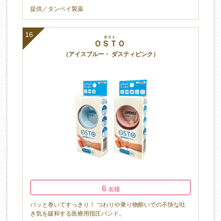
提供／タンペイ製薬
16
オスト
ＯＳＴＯ
（アイスブルー・ ダスティピンク）
6
名様
パッと巻いてすっきり！ つわりや乗り物酔いでの不快な吐
き気を緩和する医療用指圧バンド。