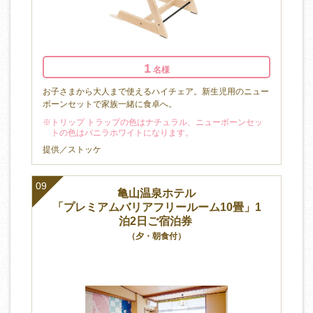
1
名様
お子さまから大人まで使えるハイチェア。新生児用のニュー
ボーンセットで家族一緒に食卓へ。
※トリップ トラップの色はナチュラル、ニューボーンセッ
トの色はバニラホワイトになります。
提供／ストッケ
09
亀山温泉ホテル
「プレミアムバリアフリールーム10畳」1
泊2日ご宿泊券
（夕・朝食付）