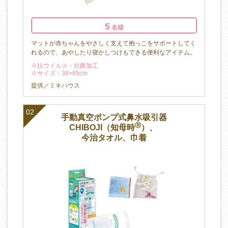
5
名様
マットが赤ちゃんをやさしく支えて抱っこをサポートしてく
れるので、あやしたり寝かしつけもできる便利なアイテム。
※抗ウイルス・抗菌加工
※サイズ：38×65cm
提供／ミキハウス
02
手動真空ポンプ式鼻水吸引器
Ⓡ
CHIBOJI（知母時
）、
今治タオル、巾着