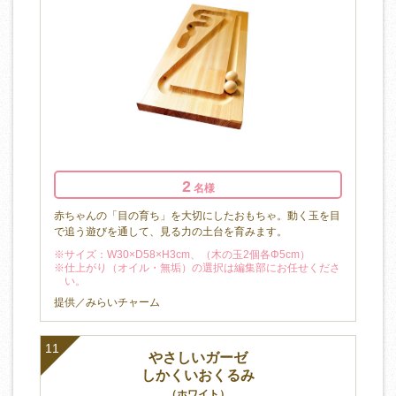
2
名様
赤ちゃんの「目の育ち」を大切にしたおもちゃ。動く玉を目
で追う遊びを通して、見る力の土台を育みます。
※サイズ：W30×D58×H3cm、（木の玉2個各Φ5cm）
※仕上がり（オイル・無垢）の選択は編集部にお任せくださ
い。
提供／みらいチャーム
11
やさしいガーゼ
しかくいおくるみ
（ホワイト）