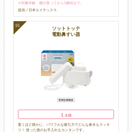
※対象年齢：腰が座ってから3歳頃まで。
提供／日本エイテックス
15
ソットトッテ
電動鼻すい器
1
名様
驚くほど静かに、パワフルな吸引力でどんな鼻水もスッキ
リ！ 使った後のお手入れもカンタンです。