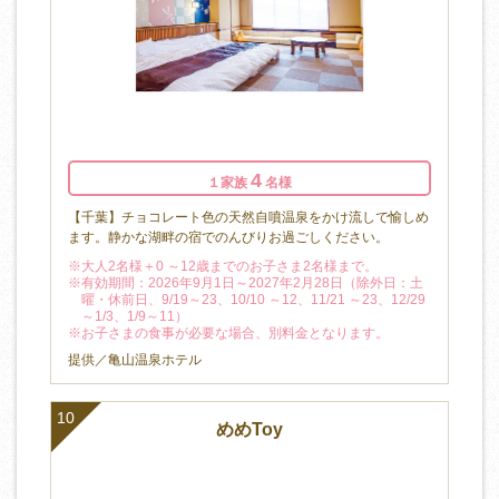
4
１家族
名様
【千葉】チョコレート色の天然自噴温泉をかけ流しで愉しめ
ます。静かな湖畔の宿でのんびりお過ごしください。
※大人2名様＋0 ～12歳までのお子さま2名様まで。
※有効期間：2026年9月1日～2027年2月28日（除外日：土
曜・休前日、9/19～23、10/10 ～12、11/21 ～23、12/29
～1/3、1/9～11）
※お子さまの食事が必要な場合、別料金となります。
提供／亀山温泉ホテル
10
めめToy